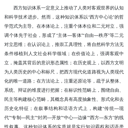
西方知识体系一定意义上推动了人类对客观世界的认知
和科学技术进步。然而，这种知识体系以“西方中心论”的哲
学范式为主导。在本体论上，注重个体本位和二元对立，强
调个体先于社会，形成了“主体—客体”“自由—秩序”等二元
对立思维；在认识论上，推崇工具理性，将自然科学方法无
条件移植到人文社会科学领域；在价值论上，强调客观中
立，掩盖其背后的意识形态属性；在历史观上，以西方文明
为人类历史的中心和标尺，把西方现代化道路视为人类现代
化的唯一道路；在方法论上，注重还原论等，疏于从整体、
系统、辩证的维度进行把握；在标识性范畴上，围绕自由、
民主等构建核心范畴，其概念具有高度抽象性、形式化和去
历史化特征；在叙事结构和话语方式上，构建“传统—现
代”“专制—民主”“封闭—开放”“中心—边缘”“西方—东方”的线
性叙事。这种知识体系的实质就是实行知识霸权和话语垄