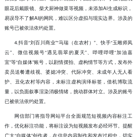
眼花后戴眼镜、柴犬厨神做菜等视频，未添加AI生成标识，
易误导不了解AI的网民，难以区分虚拟与现实边界。涉及的
账号已被依法依约处置。
4.抖音“刘百川商业”“马瑞（在农村）”、快手“玉雕师凤
云”、微信视频号“遇见翡翠的夏天”、哔哩哔哩“加油嘉
宜”等“自媒体”账号，以剧情摆拍、虚构情节等方式，发布外
卖员送餐遭歧视、婆媳冲突、代际冲突、未成年人无人看
护、丑化农村等内容，未标注虚构演绎标签，借机博取流
量，以负面叙事渲染消极情绪，挑动群体对立。涉及的账号
已被依法依约处置。
网信部门将指导网站平台全面规范短视频内容标注工
作，优化标注功能，将标注设为短视频发布必经环节。提醒
广大“自媒体”创作者，在信息内容制作和发布过程中，切实